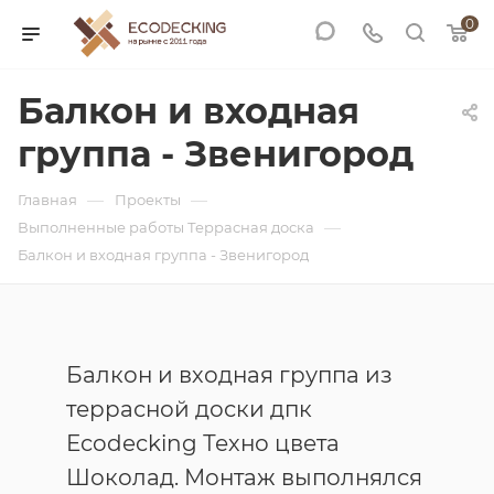
0
Балкон и входная
группа - Звенигород
—
—
Главная
Проекты
—
Выполненные работы Террасная доска
Балкон и входная группа - Звенигород
Балкон и входная группа из
террасной доски дпк
Ecodecking Техно цвета
Шоколад. Монтаж выполнялся