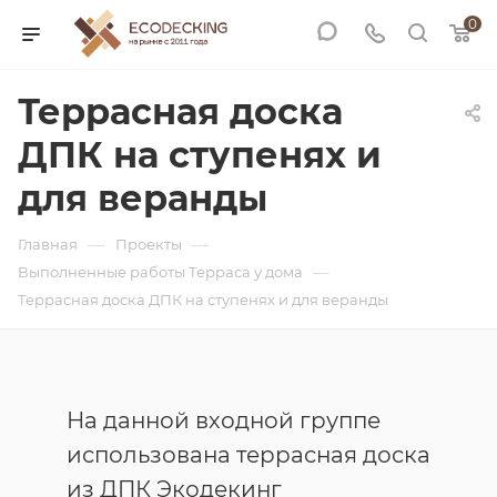
0
Террасная доска
ДПК на ступенях и
для веранды
—
—
Главная
Проекты
—
Выполненные работы Терраса у дома
Террасная доска ДПК на ступенях и для веранды
На данной входной группе
использована террасная доска
из ДПК Экодекинг